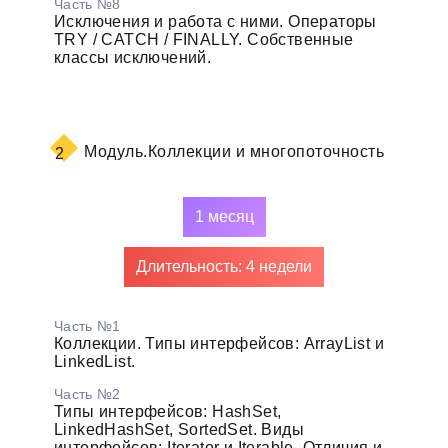
Часть №8
Исключения и работа с ними. Операторы
TRY / CATCH / FINALLY. Собственные
классы исключений.
Модуль.
Коллекции и многопоточность
2
1 месяц
Длительность: 4 недели
Часть №1
Коллекции. Типы интерфейсов: ArrayList и
LinkedList.
Часть №2
Типы интерфейсов: HashSet,
LinkedHashSet, SortedSet. Виды
интерфейсов: Iterator и Iterable. Отличия и