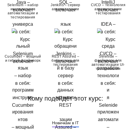
Selenium – набор
Jenkins – сервер
CI/CD – технология
инструментов
автоматизации
автоматизации
автоматизации и
тестирования
тестирования
Cucumber – мощный
REST Assured –
Selenide –
и гибкий фреймворк
библиотека для
фреймворк для
тестирования
автоматизации UI-
тестирования
Кому подойдёт этот курс:
Новичкам в IT