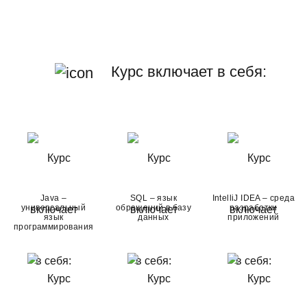
Курс включает в себя:
Java –
SQL – язык
IntelliJ IDEA – среда
универсальный
обращений в базу
разработки
язык
данных
приложений
программирования