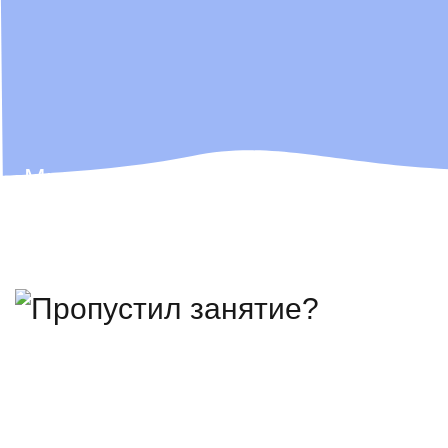
Мы не просто ІТ-школа, мы — ІТ-
компания,
которая всегда ищет таланты!
Поэтому лучших выпускников
мы иногда забираем себе в команду
🫶