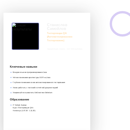
Станислав
Самойлов
Тестировщик QA
(Автоматизированное
Тестирование)
Заработная плата - 110 000 руб/мес
8 917 552 03 33
it@avenue-pro.ru
Ключевые навыки
Владею языком программирования Java
Чёткое понимание архитектуры ООП на Java
Глубокое понимание основ автоматизированного тестирования
Умею работать с тестовой и отчётной документацией
Уверенный пользователь библиотеки Selenium
Образование
IT School Avenue
Курс «Тестировщик QA»‎
4 месяца. (1.07.20 - 1.11.20)