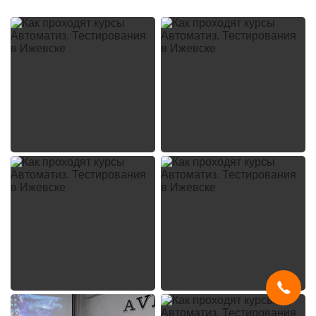
Мы используем
cookies
и систему
SmartCaptcha
, чтобы сайт был
удобным, быстрым и защищённым.
Продолжая, вы принимаете условия.