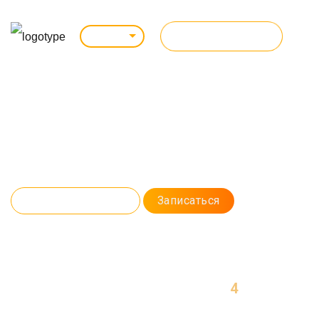
ВСЕ КУРСЫ
Ижевск
Курс: очно / online
АВТОМАТИЗ. ТЕСТИРОВАНИЕ НА JAVA
Научитесь писать автоматизированные тесты на Java. Изучим
фреймворки Selenium и Cucumber. Разберем CI/CD и настроим сервер
для автоматизации Jenkins.
Программа курса
Записаться
4
МЕСЯЦА