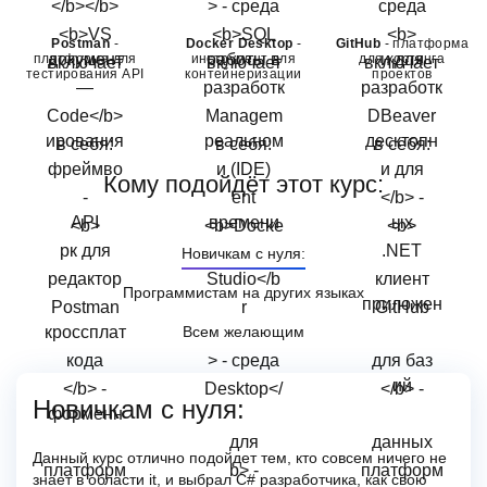
Postman
-
Docker Desktop
-
GitHub
- платформа
платформа для
инструмент для
для хостинга
тестирования API
контейнеризации
проектов
Кому подойдёт этот курс:
Новичкам с нуля:
Программистам на других языках
Всем желающим
Новичкам с нуля:
Данный курс отлично подойдет тем, кто совсем ничего не
знает в области it, и выбрал С# разработчика, как свою