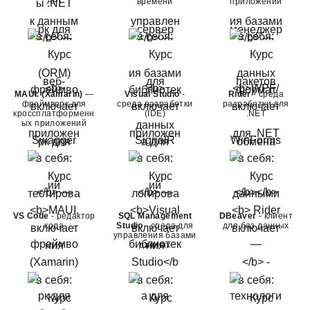
API
времени
приложений
MAUI. (Xamarin)
—
Visual Studio
-
Rider
- среда
фреймворк для
среда разработки
разработки для
кроссплатформенн
(IDE)
.NET
ых приложений
VS Code
- редактор
SQL Management
DBeaver
- клиент
кода
Studio
- среда для
для баз данных
управления базами
данных