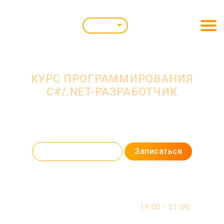
Ижевск
КУРС ПРОГРАММИРОВАНИЯ
C#/.NET-РАЗРАБОТЧИК
С нуля до разработчика: научим писать код на C#, работать с базами
данных и создавать современные приложения на .NET.
Программа курса
Записаться
19:00 - 21:00
2 ДНЯ В НЕДЕЛЮ