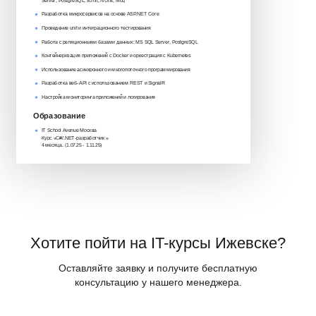
Server, PostgreSQL, xUnit, NUnit, Moq
Разработка микросервисов на основе ASP.NET Core
Проведение unit и интеграционного тестирования
Работа с реляционными базами данных: MS SQL Server, PostgreSQL
Контейнеризация приложений с Docker и оркестрация с Kubernetes
Использование асинхронного и многопоточного программирования
Разработка веб-API с использованием REST и SignalR
Настройка мониторинга приложений и логирования
Образование
IT School Avenue Москва
Курс «C#/.NET-разработчик »‎
4 месяца. (1.07.25 - 1.11.25)
Хотите пойти на IT-курсы Ижевске?
Оставляйте заявку и получите бесплатную
консультацию у нашего менеджера.