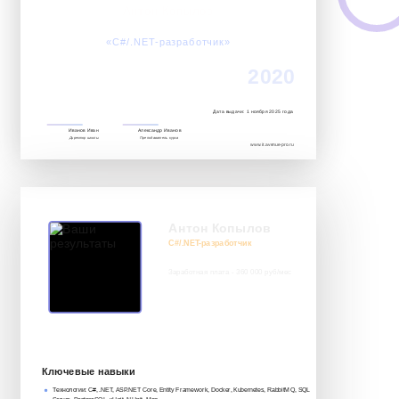
Антон Копылов
Успешно завершил обучение по курсу:
«C#/.NET-разработчик»‎
2020
Дата выдачи: 1 ноября 2025 года
Иванов Иван
Александр Иванов
Директор школы
Преподаватель курса
www.it.avenue-pro.ru
Антон Копылов
C#/.NET-разработчик
Заработная плата - 360 000 руб/мес
8 917 552 03 33
it@avenue.school
Ключевые навыки
Технологии: C#, .NET, ASP.NET Core, Entity Framework, Docker, Kubernetes, RabbitMQ, SQL