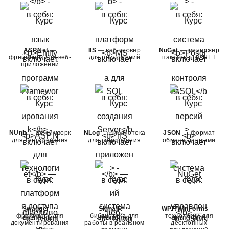
ASP.Net
—
IIS
— веб-сервер
NuGet
— менеджер
фреймворк для веб-
для приложений
пакетов для .NET
приложений
NUnit
— фреймворк
NLog
— библиотека
JSON
— формат
для тестирования
для логирования
обмена данными
Swagger
—
SignalR
—
WPF/WinForms
—
фреймворк для
библиотека для
технологии для
документирования
работы в реальном
десктопных