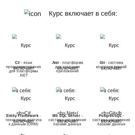
Курс включает в себя:
C#
- язык
.Net
- платформа
Git
- система
программирования
для создания
контроля версий
для платформы
приложений
.NET
Entity Framework
-
MS SQL Server
-
PosgresSQL
-
технология доступа
система управления
система управления
к данным (ORM)
базами данных
базами данных