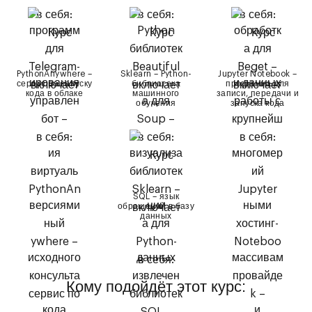
PythonAnywhere –
Sklearn – Python-
Jupyter Notebook –
сервис по запуску
библиотека
программа для
кода в облаке
машинного
записи, передачи и
обучения
запуска кода
SQL – язык
обращений в базу
данных
Кому подойдёт этот курс: