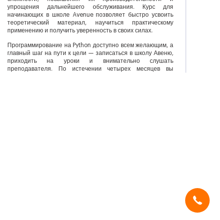
упрощения дальнейшего обслуживания. Курс для
начинающих в школе Avenue позволяет быстро усвоить
теоретический материал, научиться практическому
применению и получить уверенность в своих силах.
Программирование на Python доступно всем желающим, а
главный шаг на пути к цели — записаться в школу Авеню,
приходить на уроки и внимательно слушать
преподавателя. По истечении четырех месяцев вы
сможете работать на Питон, обрабатывать большие
объемы данных и решать аналитические вопросы любой
сложности.
Язык программирования Python занимает лидирующие
позиции по нескольким причинам:
1. Легкость и лаконичность синтаксиса, который подходит
даже для начинающих.
2. Широкая сфера применения. Язык применяется для
создания игр, приложений, удобен для решения
+7 (966) 999-06-75
математических задач и анализа данных в Интернете.
izhevsk@avenue.school
3. Высокая востребованность на рынке труда.
Мы используем
cookies
и систему
SmartCaptcha
, чтобы сайт был
Разработчик Python с легкостью найдет работу, а
удобным, быстрым и защищённым.
«охотники за головами» всегда готовы предложить лучшие
Продолжая, вы принимаете условия.
условия.
Занятия проходят по адресу: