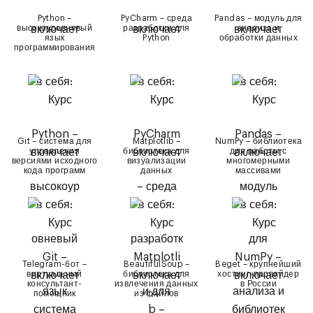
Python –
PyCharm – среда
Pandas – модуль для
высокоуровневый
разработки для
анализа и
язык
Python
обработки данных
программирования
Git – система для
Matplotlib –
NumPy – библиотека
управления
библиотека для
для работы с
версиями исходного
визуализации
многомерными
кода программ
данных
массивами
Telegram-бот –
BeautifulSoup –
Beget – крупнейший
виртуальный
библиотека для
хостинг-провайдер
консультант-
извлечения данных
в России
помощник
из файлов