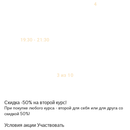
4
МЕСЯЦА
19:30 - 21:30
ОНЛАЙН / ВИДЕО-КУРС /
ОЧНО
2 ДНЯ В НЕДЕЛЮ
3 из 10
МЕСТ
Скидка
-50%
на второй курс!
При покупке любого курса - второй для себя или для друга со
скидкой 50%!
Условия акции
Участвовать