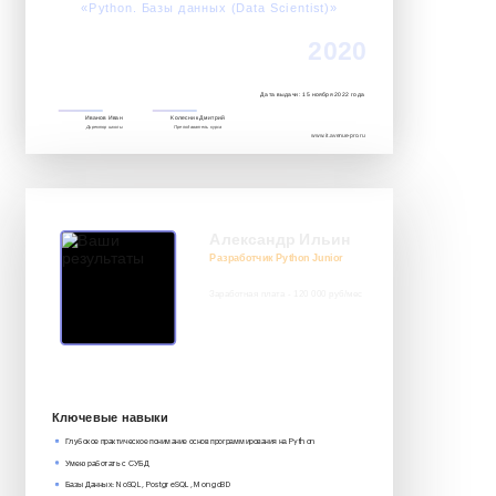
«Python. Базы данных (Data Scientist)»‎
2020
Дата выдачи: 15 ноября 2022 года
Иванов Иван
Колесник Дмитрий
Директор школы
Преподаватель курса
www.it.avenue-pro.ru
Александр Ильин
Разработчик Python Junior
Заработная плата - 120 000 руб/мес
8 917 552 03 33
it@avenue-pro.ru
Ключевые навыки
Глубокое практическое понимание основ программирования на Python
Умею работать с СУБД
Базы Данных: NoSQL, PostgreSQL, MongoBD