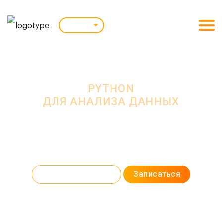
Ижевск
Курс: очно / online
PYTHON
ДЛЯ АНАЛИЗА ДАННЫХ
На курсе вы научитесь создавать базы данных, писать приложения для
прогнозирования бюджета компаний и работать с машинным
обучением. Освоите язык Python и найдете первую
высокооплачиваемую работу в IT-сфере.
Программа курса
Записаться